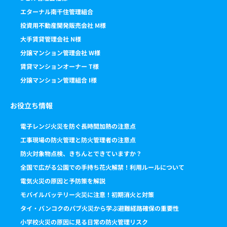
エターナル南千住管理組合
投資用不動産開発販売会社 M様
大手賃貸管理会社 N様
分譲マンション管理会社 W様
賃貸マンションオーナー T様
分譲マンション管理組合 I様
お役立ち情報
電子レンジ火災を防ぐ長時間加熱の注意点
工事現場の防火管理と防火管理者の注意点
防火対象物点検、きちんとできていますか？
全国で広がる公園での手持ち花火解禁！利用ルールについて
電気火災の原因と予防策を解説
モバイルバッテリー火災に注意！初期消火と対策
タイ・バンコクのパブ火災から学ぶ避難経路確保の重要性
小学校火災の原因に見る日常の防火管理リスク