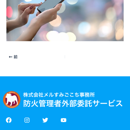
前
F
I
T
Y
a
n
w
o
c
s
i
u