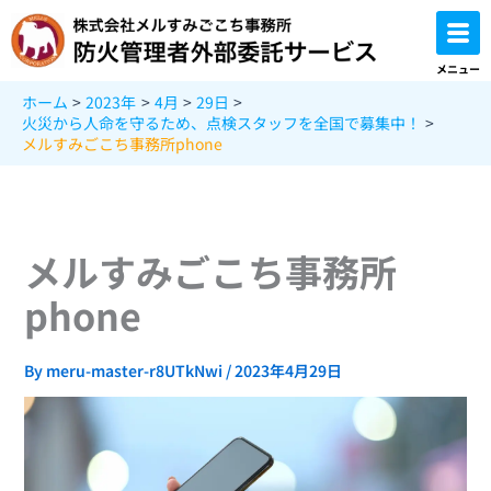
内
容
を
メニュー
ス
ホーム
2023年
4月
29日
キ
火災から人命を守るため、点検スタッフを全国で募集中！
ッ
メルすみごこち事務所phone
プ
メルすみごこち事務所
phone
By
meru-master-r8UTkNwi
/
2023年4月29日