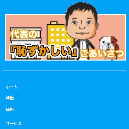
e
t
t
t
b
a
t
u
o
g
e
b
o
r
r
e
k
a
m
ホーム
特徴
価格
サービス