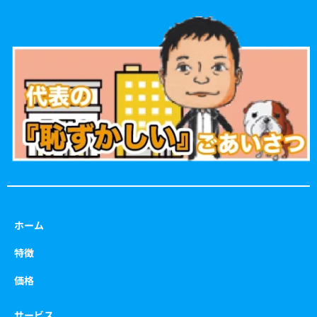
c
s
i
u
e
t
t
t
b
a
t
u
o
g
e
b
o
r
r
e
k
a
m
ホーム
特徴
価格
サービス