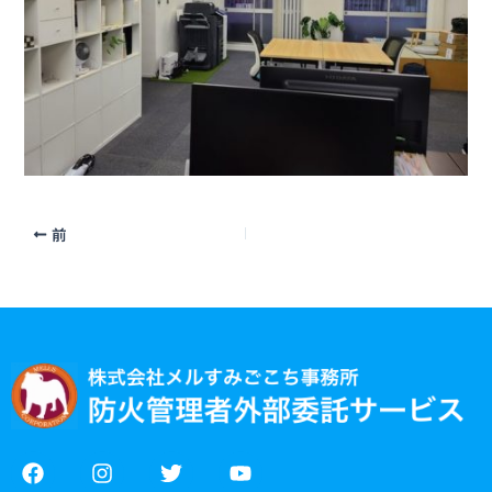
前
F
I
T
Y
a
n
w
o