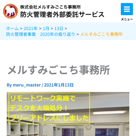
内
容
を
メニュー
ス
ホーム
2021年
1月
13日
キ
防火管理者事業 2020年の振り返り
メルすみごこち事務所
ッ
プ
メルすみごこち事務所
By
meru_master
/
2021年1月13日