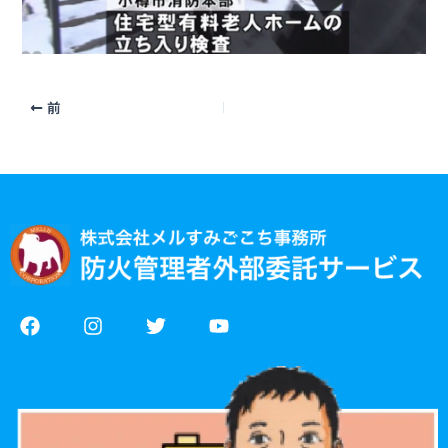
前
F
I
T
Y
a
n
w
o
c
s
i
u
e
t
t
t
b
a
t
u
o
g
e
b
o
r
r
e