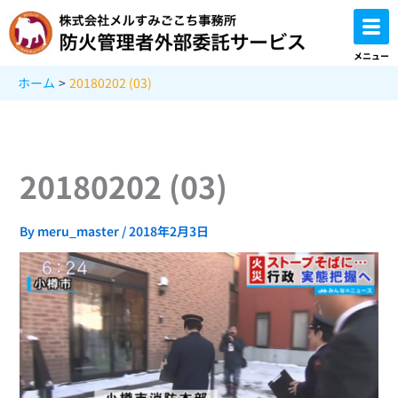
内
容
を
メニュー
ス
ホーム
20180202 (03)
キ
ッ
プ
20180202 (03)
By
meru_master
/
2018年2月3日