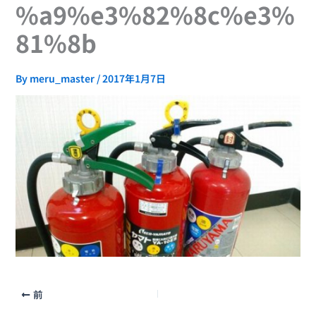
%a9%e3%82%8c%e3%
81%8b
By
meru_master
/
2017年1月7日
前