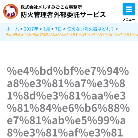
内
容
を
メニュー
ス
ホーム
2017年
1月
7日
使えない消火器はどれ？
キ
%e4%bd%bf%e7%94%a8%e3%81%a7%e3%81%8d%e3%81%a
ッ
プ
%e4%bd%bf%e7%94%
a8%e3%81%a7%e3%8
1%8d%e3%81%aa%e3
%81%84%e6%b6%88%
e7%81%ab%e5%99%a
8%e3%81%af%e3%81