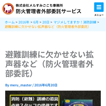
内
容
を
メニュー
ス
ホーム
2016年
6月
20日
マジメしてますか！消防訓練
キ
避難訓練に欠かせない拡声器など（防火管理者外部委託）
ッ
プ
避難訓練に欠かせない拡
声器など（防火管理者外
部委託）
By
meru_master
/
2016年6月20日