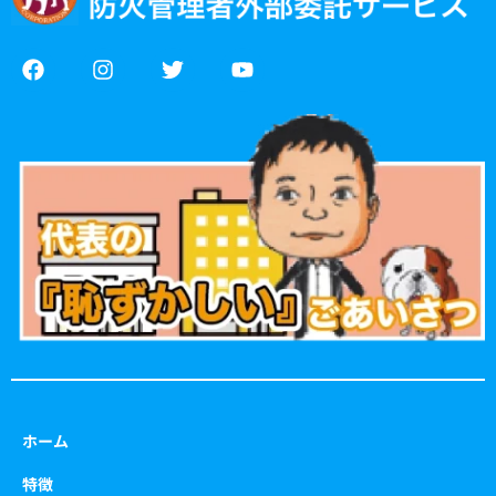
F
I
T
Y
a
n
w
o
c
s
i
u
e
t
t
t
b
a
t
u
o
g
e
b
o
r
r
e
k
a
m
ホーム
特徴