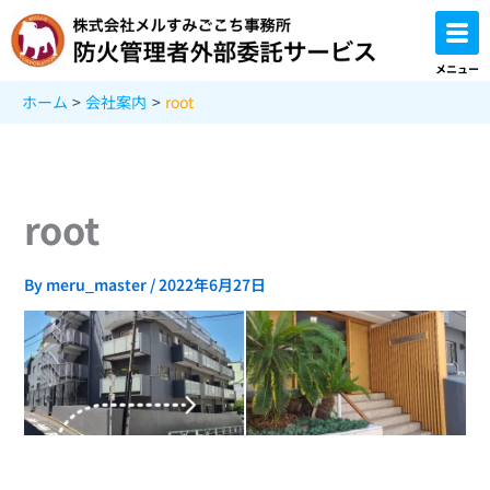
内
容
を
メニュー
ス
ホーム
会社案内
root
キ
ッ
プ
root
By
meru_master
/
2022年6月27日