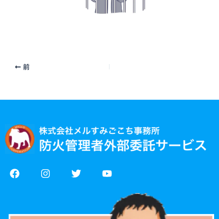
前
F
I
T
Y
a
n
w
o
c
s
i
u
e
t
t
t
b
a
t
u
o
g
e
b