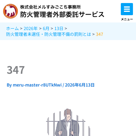
内
容
を
メニュー
ス
ホーム
2026年
6月
13日
キ
防火管理者未選任・防火管理不備の罰則とは
347
ッ
プ
347
By
meru-master-r8UTkNwi
/
2026年6月13日