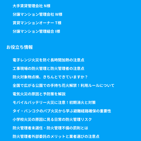
大手賃貸管理会社 N様
分譲マンション管理会社 W様
賃貸マンションオーナー T様
分譲マンション管理組合 I様
お役立ち情報
電子レンジ火災を防ぐ長時間加熱の注意点
工事現場の防火管理と防火管理者の注意点
防火対象物点検、きちんとできていますか？
全国で広がる公園での手持ち花火解禁！利用ルールについて
電気火災の原因と予防策を解説
モバイルバッテリー火災に注意！初期消火と対策
タイ・バンコクのパブ火災から学ぶ避難経路確保の重要性
小学校火災の原因に見る日常の防火管理リスク
防火管理者未選任・防火管理不備の罰則とは
防火管理者外部委託のメリットと業者選びの注意点