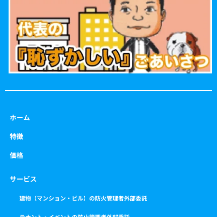
o
r
r
e
k
a
m
ホーム
特徴
価格
サービス
建物（マンション・ビル）の防火管理者外部委託
テナント・イベントの防火管理者外部委託