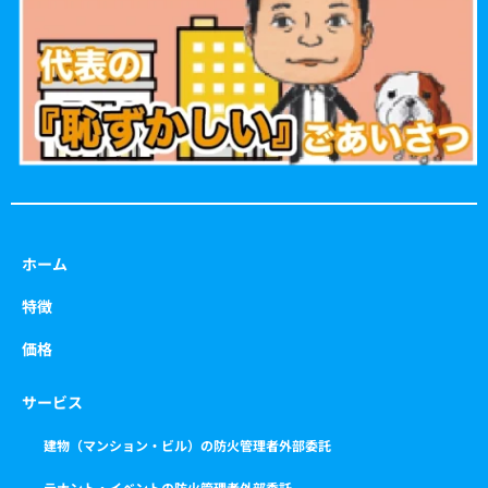
o
r
r
e
k
a
m
ホーム
特徴
価格
サービス
建物（マンション・ビル）の防火管理者外部委託
テナント・イベントの防火管理者外部委託