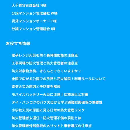
大手賃貸管理会社 N様
分譲マンション管理会社 W様
賃貸マンションオーナー T様
分譲マンション管理組合 I様
お役立ち情報
電子レンジ火災を防ぐ長時間加熱の注意点
工事現場の防火管理と防火管理者の注意点
防火対象物点検、きちんとできていますか？
全国で広がる公園での手持ち花火解禁！利用ルールについて
電気火災の原因と予防策を解説
モバイルバッテリー火災に注意！初期消火と対策
タイ・バンコクのパブ火災から学ぶ避難経路確保の重要性
小学校火災の原因に見る日常の防火管理リスク
防火管理者未選任・防火管理不備の罰則とは
防火管理者外部委託のメリットと業者選びの注意点