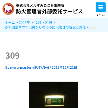
内
容
を
メニュー
ス
ホーム
2025年
12月
21日
キ
赤坂個室サウナ火災から考える防火管理の盲点と責任
309
ッ
プ
309
By
meru-master-r8UTkNwi
/
2025年12月21日