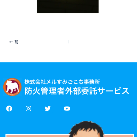
前
F
I
T
Y
a
n
w
o
c
s
i
u
e
t
t
t
b
a
t
u
o
g
e
b