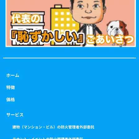
o
r
r
e
k
a
m
ホーム
特徴
価格
サービス
建物（マンション・ビル）の防火管理者外部委託
テナント・イベントの防火管理者外部委託