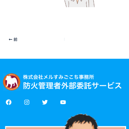
前
F
I
T
Y
a
n
w
o
c
s
i
u
e
t
t
t
b
a
t
u
o
g
e
b