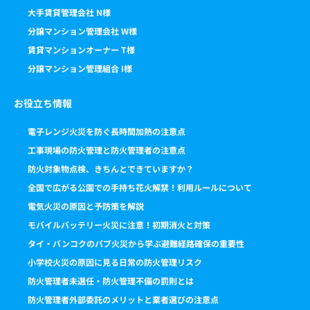
大手賃貸管理会社 N様
分譲マンション管理会社 W様
賃貸マンションオーナー T様
分譲マンション管理組合 I様
お役立ち情報
電子レンジ火災を防ぐ長時間加熱の注意点
工事現場の防火管理と防火管理者の注意点
防火対象物点検、きちんとできていますか？
全国で広がる公園での手持ち花火解禁！利用ルールについて
電気火災の原因と予防策を解説
モバイルバッテリー火災に注意！初期消火と対策
タイ・バンコクのパブ火災から学ぶ避難経路確保の重要性
小学校火災の原因に見る日常の防火管理リスク
防火管理者未選任・防火管理不備の罰則とは
防火管理者外部委託のメリットと業者選びの注意点