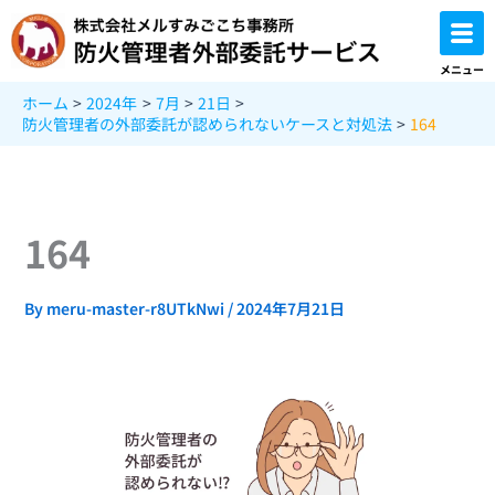
内
容
を
メニュー
ス
ホーム
2024年
7月
21日
キ
防火管理者の外部委託が認められないケースと対処法
164
ッ
プ
164
By
meru-master-r8UTkNwi
/
2024年7月21日