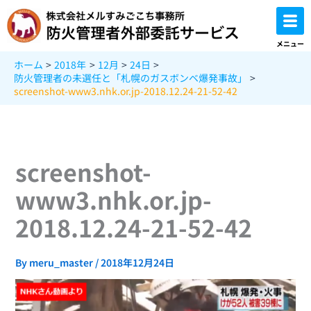
内
容
を
メニュー
ス
ホーム
2018年
12月
24日
キ
防火管理者の未選任と「札幌のガスボンベ爆発事故」
ッ
screenshot-www3.nhk.or.jp-2018.12.24-21-52-42
プ
screenshot-
www3.nhk.or.jp-
2018.12.24-21-52-42
By
meru_master
/
2018年12月24日