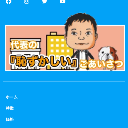
a
n
w
o
c
s
i
u
e
t
t
t
b
a
t
u
o
g
e
b
o
r
r
e
k
a
m
ホーム
特徴
価格