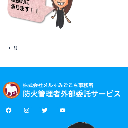
前
F
I
T
Y
a
n
w
o
c
s
i
u
e
t
t
t