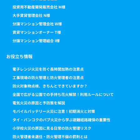
投資用不動産開発販売会社 M様
大手賃貸管理会社 N様
分譲マンション管理会社 W様
賃貸マンションオーナー T様
分譲マンション管理組合 I様
お役立ち情報
電子レンジ火災を防ぐ長時間加熱の注意点
工事現場の防火管理と防火管理者の注意点
防火対象物点検、きちんとできていますか？
全国で広がる公園での手持ち花火解禁！利用ルールについて
電気火災の原因と予防策を解説
モバイルバッテリー火災に注意！初期消火と対策
タイ・バンコクのパブ火災から学ぶ避難経路確保の重要性
小学校火災の原因に見る日常の防火管理リスク
防火管理者未選任・防火管理不備の罰則とは