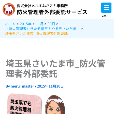
内
容
を
メニュー
ス
ホーム
2015年
11月
30日
キ
（防火管理者）きたぞ埼玉！やるぞさいたま！
ッ
埼玉県さいたま市_防火管理者外部委託
プ
埼玉県さいたま市_防火管
理者外部委託
By
meru_master
/
2015年11月30日