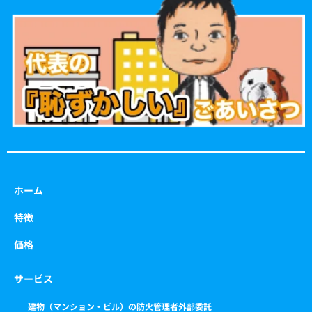
b
a
t
u
o
g
e
b
o
r
r
e
k
a
m
ホーム
特徴
価格
サービス
建物（マンション・ビル）の防火管理者外部委託