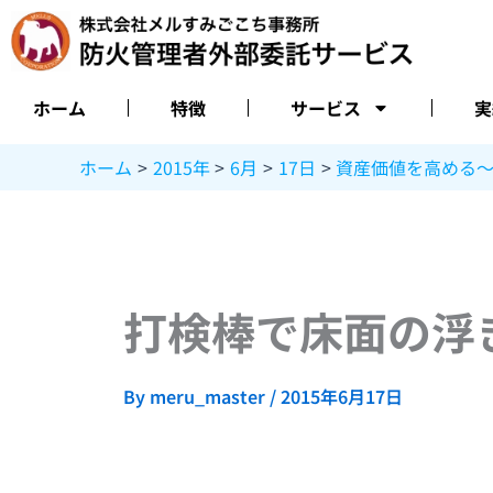
内
容
を
ス
ホーム
特徴
サービス
実
キ
ッ
ホーム
2015年
6月
17日
資産価値を高める
プ
打検棒で床面の浮
By
meru_master
/
2015年6月17日