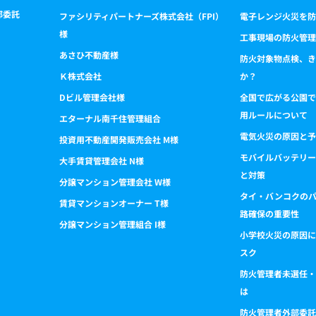
部委託
ファシリティパートナーズ株式会社（FPI）
電子レンジ火災を防
様
工事現場の防火管理
あさひ不動産様
防火対象物点検、き
Ｋ株式会社
か？
Dビル管理会社様
全国で広がる公園で
用ルールについて
エターナル南千住管理組合
電気火災の原因と予
投資用不動産開発販売会社 M様
モバイルバッテリー
大手賃貸管理会社 N様
と対策
分譲マンション管理会社 W様
タイ・バンコクの
賃貸マンションオーナー T様
路確保の重要性
分譲マンション管理組合 I様
小学校火災の原因に
スク
防火管理者未選任・
は
防火管理者外部委託