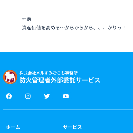
前
資産価値を高める～からからから、、、かりっ！
F
I
T
Y
a
n
w
o
c
s
i
u
e
t
t
t
b
a
t
u
o
g
e
b
ホーム
サービス
o
r
r
e