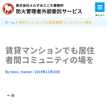
内
容
を
メニュー
ス
ホーム
賃貸マンションでも居住者間コミュニティの場を
キ
ッ
プ
賃貸マンションでも居住
者間コミュニティの場を
By
meru_master
/
2014年11月23日
前