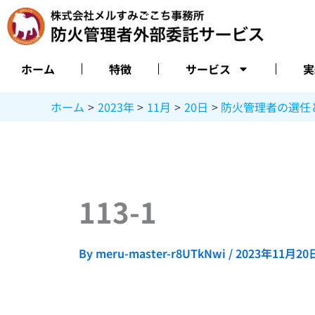
内
容
を
ス
ホーム
特徴
サービス
実
キ
ッ
ホーム
2023年
11月
20日
防火管理者の選任
プ
113-1
By
meru-master-r8UTkNwi
/
2023年11月20