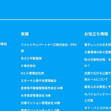
実績
お役立ち情報
部委託
ファシリティパートナーズ株式会社（FPI）
電子レンジ火災を防
様
工事現場の防火管理
あさひ不動産様
防火対象物点検、き
Ｋ株式会社
か？
Dビル管理会社様
全国で広がる公園で
用ルールについて
エターナル南千住管理組合
電気火災の原因と予
投資用不動産開発販売会社 M様
モバイルバッテリー
大手賃貸管理会社 N様
と対策
分譲マンション管理会社 W様
タイ・バンコクの
賃貸マンションオーナー T様