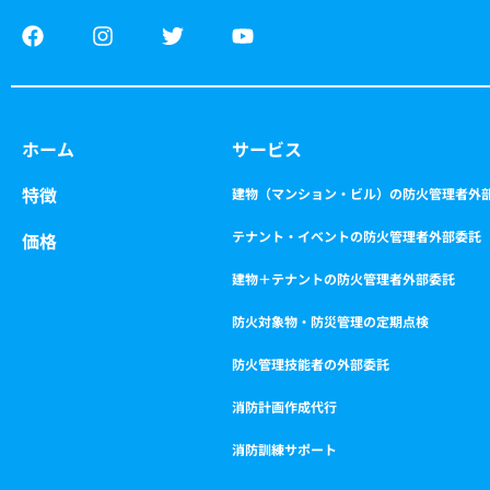
F
I
T
Y
a
n
w
o
c
s
i
u
e
t
t
t
b
a
t
u
o
g
e
b
ホーム
サービス
o
r
r
e
k
a
特徴
m
建物（マンション・ビル）の防火管理者外
テナント・イベントの防火管理者外部委託
価格
建物＋テナントの防火管理者外部委託
防火対象物・防災管理の定期点検
防火管理技能者の外部委託
消防計画作成代行
消防訓練サポート