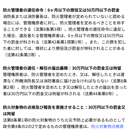
防火管理者の選任命令：6ヶ月以下の懲役又は50万円以下の罰金
消防長または消防署長は、防火管理者が定められていないと認める
場合には、管理権原者に対し、防火管理者を定めるべきことを命ず
ることができる（法第8条第3項）。防火管理者の選任命令に違反し
た場合、違反者たる管理権原者は、6ヶ月以下の懲役又は50万円以
下の罰金が科される（法第42条第1項第1号）。また、この罪を犯し
た者に対しては、情状により懲役及び罰金が併科されることがある
（法第42条第2項）。
防火管理者の選任・解任の届出義務：30万円以下の罰金又は拘留
管理権原者は、防火管理者を定めたとき、又は、解任したときは遅
滞なく所轄消防長又は消防署長に届け出なければならない（法第8条
第2項）。防火管理者を定めたとき又は解任したときの届出を怠った
者は30万円以下の罰金又は拘留が科される（法第44条第8号）。
防火対象物の点検及び報告を実施させること：30万円以下の罰金又
は拘留
法第8条第1項の防火対象物のうち火災予防上必要があるものとして
政令第4条の2の2で定めるものの管理権原者は、
防火対象物点検資