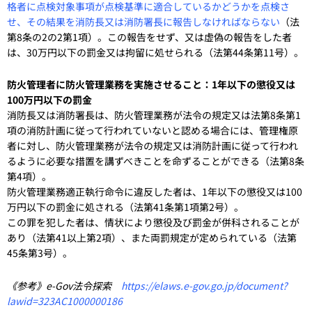
格者に点検対象事項が点検基準に適合しているかどうかを点検さ
せ、その結果を消防長又は消防署長に報告しなければならない
（法
第8条の2の2第1項）。この報告をせず、又は虚偽の報告をした者
は、30万円以下の罰金又は拘留に処せられる（法第44条第11号）。
防火管理者に防火管理業務を実施させること：1年以下の懲役又は
100万円以下の罰金
消防長又は消防署長は、防火管理業務が法令の規定又は法第8条第1
項の消防計画に従って行われていないと認める場合には、管理権原
者に対し、防火管理業務が法令の規定又は消防計画に従って行われ
るように必要な措置を講ずべきことを命ずることができる（法第8条
第4項）。
防火管理業務適正執行命令に違反した者は、1年以下の懲役又は100
万円以下の罰金に処される（法第41条第1項第2号）。
この罪を犯した者は、情状により懲役及び罰金が併科されることが
あり（法第41以上第2項）、また両罰規定が定められている（法第
45条第3号）。
《参考》e-Gov法令探索
https://elaws.e-gov.go.jp/document?
lawid=323AC1000000186