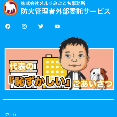
F
I
T
Y
a
n
w
o
c
s
i
u
e
t
t
t
b
a
t
u
o
g
e
b
o
r
r
e
k
a
m
ホーム