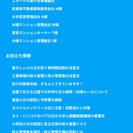
エターナル南千住管理組合
投資用不動産開発販売会社 M様
大手賃貸管理会社 N様
分譲マンション管理会社 W様
賃貸マンションオーナー T様
分譲マンション管理組合 I様
お役立ち情報
電子レンジ火災を防ぐ長時間加熱の注意点
工事現場の防火管理と防火管理者の注意点
防火対象物点検、きちんとできていますか？
全国で広がる公園での手持ち花火解禁！利用ルールについて
電気火災の原因と予防策を解説
モバイルバッテリー火災に注意！初期消火と対策
タイ・バンコクのパブ火災から学ぶ避難経路確保の重要性
小学校火災の原因に見る日常の防火管理リスク
防火管理者未選任・防火管理不備の罰則とは