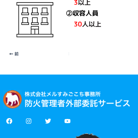
前
F
I
T
Y
a
n
w
o
c
s
i
u
e
t
t
t