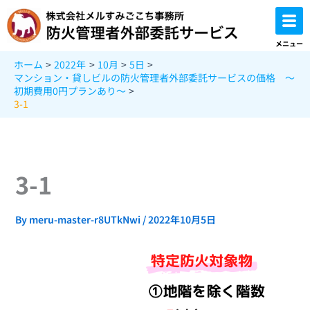
内
容
を
メニュー
ス
ホーム
2022年
10月
5日
キ
マンション・貸しビルの防火管理者外部委託サービスの価格 ～
ッ
初期費用0円プランあり～
プ
3-1
3-1
By
meru-master-r8UTkNwi
/
2022年10月5日