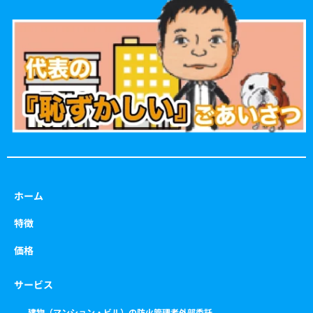
b
a
t
u
o
g
e
b
o
r
r
e
k
a
m
ホーム
特徴
価格
サービス
建物（マンション・ビル）の防火管理者外部委託