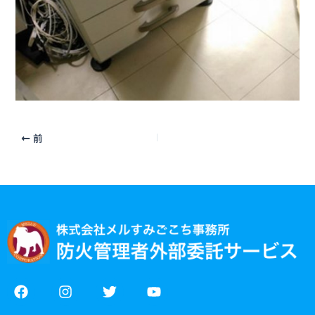
前
F
I
T
Y
a
n
w
o
c
s
i
u