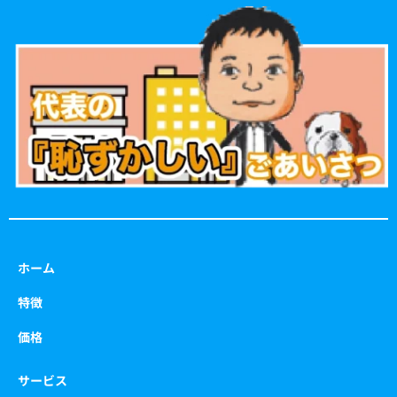
e
t
t
t
b
a
t
u
o
g
e
b
o
r
r
e
k
a
m
ホーム
特徴
価格
サービス