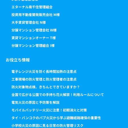
エターナル南千住管理組合
投資用不動産開発販売会社 M様
大手賃貸管理会社 N様
分譲マンション管理会社 W様
賃貸マンションオーナー T様
分譲マンション管理組合 I様
お役立ち情報
電子レンジ火災を防ぐ長時間加熱の注意点
工事現場の防火管理と防火管理者の注意点
防火対象物点検、きちんとできていますか？
全国で広がる公園での手持ち花火解禁！利用ルールについて
電気火災の原因と予防策を解説
モバイルバッテリー火災に注意！初期消火と対策
タイ・バンコクのパブ火災から学ぶ避難経路確保の重要性
小学校火災の原因に見る日常の防火管理リスク