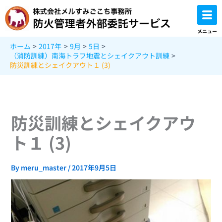
内
容
を
メニュー
ス
ホーム
2017年
9月
5日
キ
（消防訓練）南海トラフ地震とシェイクアウト訓練
ッ
防災訓練とシェイクアウト１ (3)
プ
防災訓練とシェイクアウ
ト１ (3)
By
meru_master
/
2017年9月5日