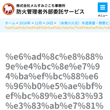
内
容
を
メニュー
ス
ホーム
2016年
12月
24日
（糸魚川火災）木造家屋・鉄筋ビ
キ
%e6%ad%8c%e8%88%9e%e4%bc%8e%e7%94%ba%ef%bc%8
ッ
プ
%e6%ad%8c%e8%88%
9e%e4%bc%8e%e7%9
4%ba%ef%bc%88%e6
%96%b0%e5%ae%bf%
ef%bc%89%e3%83%93
%e3%83%ab%e7%81%