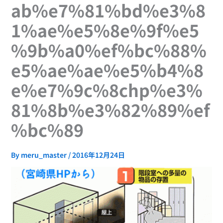
ab%e7%81%bd%e3%8
1%ae%e5%8e%9f%e5
%9b%a0%ef%bc%88%
e5%ae%ae%e5%b4%8
e%e7%9c%8chp%e3%
81%8b%e3%82%89%ef
%bc%89
By
meru_master
/
2016年12月24日