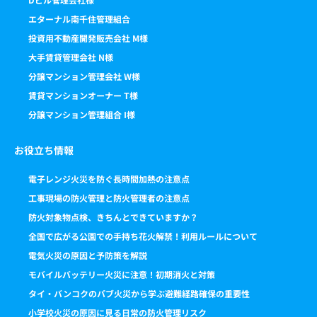
エターナル南千住管理組合
投資用不動産開発販売会社 M様
大手賃貸管理会社 N様
分譲マンション管理会社 W様
賃貸マンションオーナー T様
分譲マンション管理組合 I様
お役立ち情報
電子レンジ火災を防ぐ長時間加熱の注意点
工事現場の防火管理と防火管理者の注意点
防火対象物点検、きちんとできていますか？
全国で広がる公園での手持ち花火解禁！利用ルールについて
電気火災の原因と予防策を解説
モバイルバッテリー火災に注意！初期消火と対策
タイ・バンコクのパブ火災から学ぶ避難経路確保の重要性
小学校火災の原因に見る日常の防火管理リスク