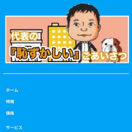
e
t
t
t
b
a
t
u
o
g
e
b
o
r
r
e
k
a
m
ホーム
特徴
価格
サービス