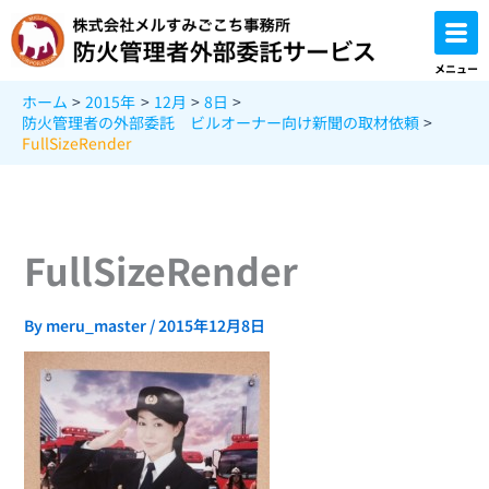
内
容
を
メニュー
ス
ホーム
2015年
12月
8日
キ
防火管理者の外部委託 ビルオーナー向け新聞の取材依頼
ッ
FullSizeRender
プ
FullSizeRender
By
meru_master
/
2015年12月8日