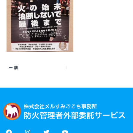
前
F
I
T
Y