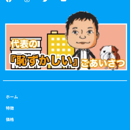
a
n
w
o
c
s
i
u
e
t
t
t
b
a
t
u
o
g
e
b
o
r
r
e
k
a
m
ホーム
特徴
価格