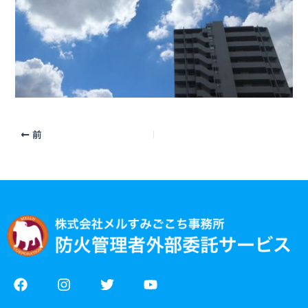
前
F
I
T
Y
a
n
w
o
c
s
i
u