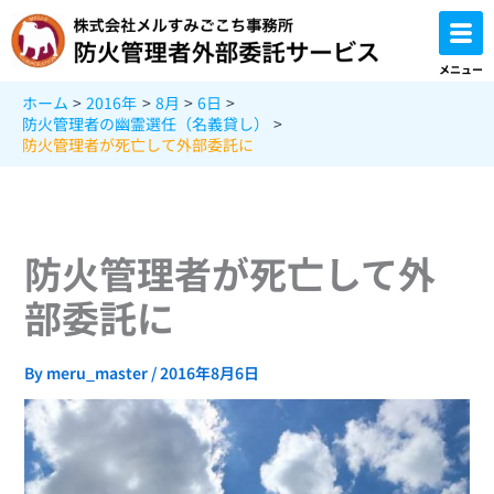
内
容
を
メニュー
ス
ホーム
2016年
8月
6日
キ
防火管理者の幽霊選任（名義貸し）
ッ
防火管理者が死亡して外部委託に
プ
防火管理者が死亡して外
部委託に
By
meru_master
/
2016年8月6日