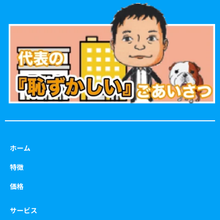
e
t
t
t
b
a
t
u
o
g
e
b
o
r
r
e
k
a
m
ホーム
特徴
価格
サービス