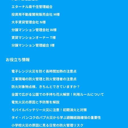
エターナル南千住管理組合
投資用不動産開発販売会社 M様
大手賃貸管理会社 N様
分譲マンション管理会社 W様
賃貸マンションオーナー T様
分譲マンション管理組合 I様
お役立ち情報
電子レンジ火災を防ぐ長時間加熱の注意点
工事現場の防火管理と防火管理者の注意点
防火対象物点検、きちんとできていますか？
全国で広がる公園での手持ち花火解禁！利用ルールについて
電気火災の原因と予防策を解説
モバイルバッテリー火災に注意！初期消火と対策
タイ・バンコクのパブ火災から学ぶ避難経路確保の重要性
小学校火災の原因に見る日常の防火管理リスク