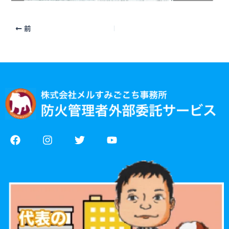
前
F
I
T
Y
a
n
w
o
c
s
i
u
e
t
t
t
b
a
t
u
o
g
e
b
o
r
r
e
k
a
m