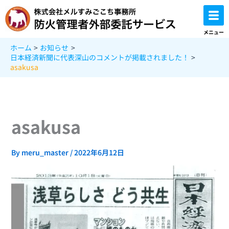
内
容
を
メニュー
ス
ホーム
お知らせ
キ
日本経済新聞に代表深山のコメントが掲載されました！
ッ
asakusa
プ
asakusa
By
meru_master
/
2022年6月12日