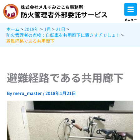
内
容
を
メニュー
ス
ホーム
2018年
1月
21日
キ
防火管理者の点検：自転車を共用廊下に置きすぎでしょ！
ッ
避難経路である共用廊下
プ
避難経路である共用廊下
By
meru_master
/
2018年1月21日