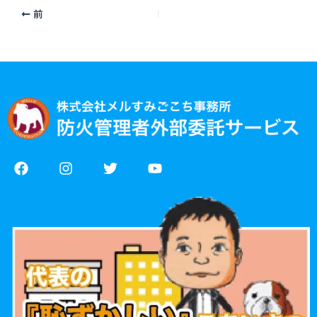
前
F
I
T
Y
a
n
w
o
c
s
i
u
e
t
t
t
b
a
t
u
o
g
e
b
o
r
r
e
k
a
m