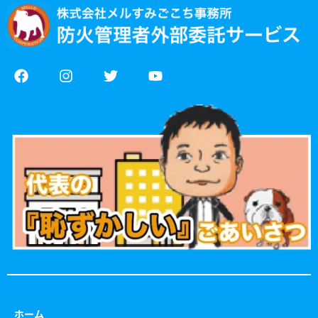
F
I
T
Y
a
n
w
o
c
s
i
u
e
t
t
t
b
a
t
u
o
g
e
b
o
r
r
e
k
a
m
ホーム