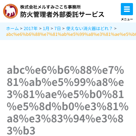
内
容
を
メニュー
ス
ホーム
2017年
1月
7日
使えない消火器はどれ？
キ
abc%e6%b6%88%e7%81%ab%e5%99%a8%e3%81%ae%e5%b
ッ
プ
abc%e6%b6%88%e7%
81%ab%e5%99%a8%e
3%81%ae%e5%b0%81
%e5%8d%b0%e3%81%
a8%e3%83%94%e3%8
3%b3