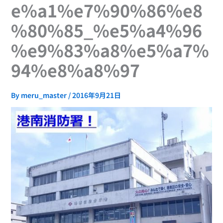
e%a1%e7%90%86%e8
%80%85_%e5%a4%96
%e9%83%a8%e5%a7%
94%e8%a8%97
By
meru_master
/
2016年9月21日