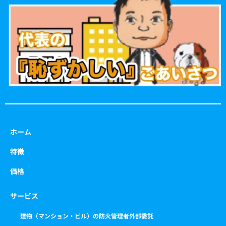
o
g
e
b
o
r
r
e
k
a
m
ホーム
特徴
価格
サービス
建物（マンション・ビル）の防火管理者外部委託