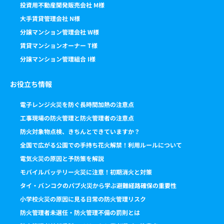
投資用不動産開発販売会社 M様
大手賃貸管理会社 N様
分譲マンション管理会社 W様
賃貸マンションオーナー T様
分譲マンション管理組合 I様
お役立ち情報
電子レンジ火災を防ぐ長時間加熱の注意点
工事現場の防火管理と防火管理者の注意点
防火対象物点検、きちんとできていますか？
全国で広がる公園での手持ち花火解禁！利用ルールについて
電気火災の原因と予防策を解説
モバイルバッテリー火災に注意！初期消火と対策
タイ・バンコクのパブ火災から学ぶ避難経路確保の重要性
小学校火災の原因に見る日常の防火管理リスク
防火管理者未選任・防火管理不備の罰則とは