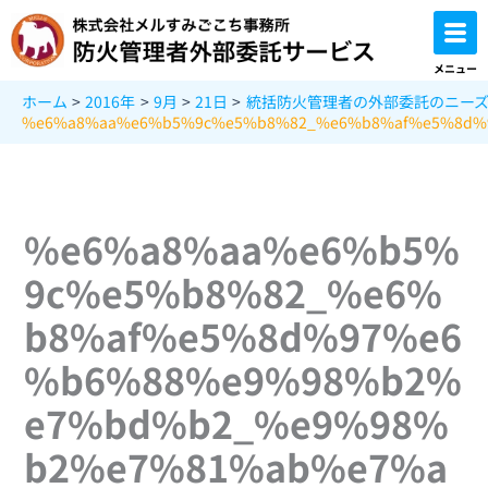
内
容
を
メニュー
ス
ホーム
2016年
9月
21日
統括防火管理者の外部委託のニー
キ
%e6%a8%aa%e6%b5%9c%e5%b8%82_%e6%b8%af%e5%8d%
ッ
プ
%e6%a8%aa%e6%b5%
9c%e5%b8%82_%e6%
b8%af%e5%8d%97%e6
%b6%88%e9%98%b2%
e7%bd%b2_%e9%98%
b2%e7%81%ab%e7%a