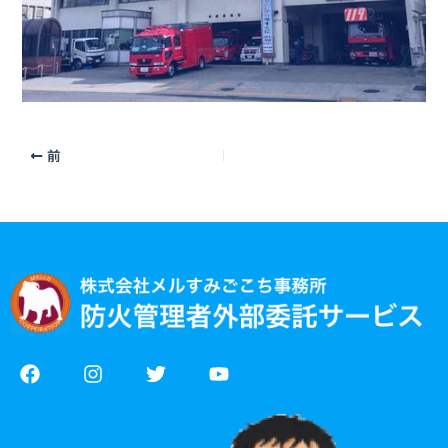
前
F
I
T
Y
a
n
w
o
c
s
i
u
e
t
t
t
b
a
t
u