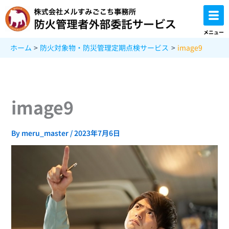
内
容
を
メニュー
ス
ホーム
防火対象物・防災管理定期点検サービス
image9
キ
ッ
プ
image9
By
meru_master
/
2023年7月6日