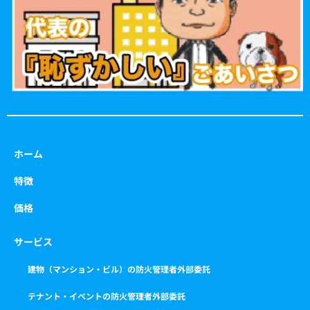
k
a
m
ホーム
特徴
価格
サービス
建物（マンション・ビル）の防火管理者外部委託
テナント・イベントの防火管理者外部委託