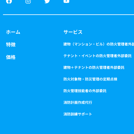
a
n
w
o
c
s
i
u
e
t
t
t
b
a
t
u
o
g
e
b
ホーム
サービス
o
r
r
e
k
a
特徴
m
建物（マンション・ビル）の防火管理者外
テナント・イベントの防火管理者外部委託
価格
建物＋テナントの防火管理者外部委託
防火対象物・防災管理の定期点検
防火管理技能者の外部委託
消防計画作成代行
消防訓練サポート