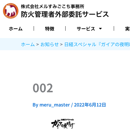
内
容
を
ス
ホーム
特徴
サービス
実
キ
ッ
ホーム
お知らせ
日経スペシャル『ガイアの夜明
プ
002
By
meru_master
/
2022年6月12日