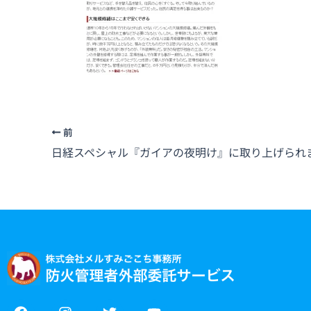
前
日経スペシャル『ガイアの夜明け』に取り上げられ
F
I
T
Y