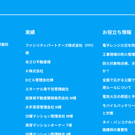
実績
お役立ち情報
部委託
ファシリティパートナーズ株式会社（FPI）
電子レンジ火災を防
様
工事現場の防火管理
あさひ不動産様
防火対象物点検、き
Ｋ株式会社
か？
Dビル管理会社様
全国で広がる公園で
用ルールについて
エターナル南千住管理組合
電気火災の原因と予
投資用不動産開発販売会社 M様
モバイルバッテリー
大手賃貸管理会社 N様
と対策
分譲マンション管理会社 W様
タイ・バンコクの
賃貸マンションオーナー T様
路確保の重要性
分譲マンション管理組合 I様