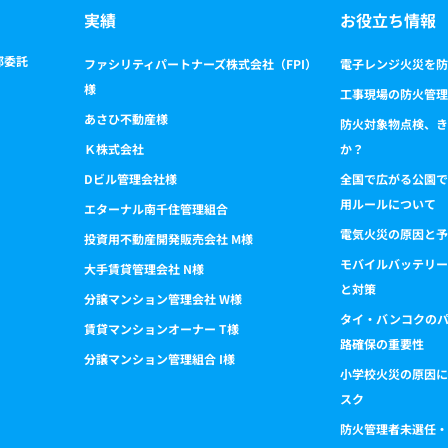
実績
お役立ち情報
部委託
ファシリティパートナーズ株式会社（FPI）
電子レンジ火災を防
様
工事現場の防火管理
あさひ不動産様
防火対象物点検、き
Ｋ株式会社
か？
Dビル管理会社様
全国で広がる公園で
用ルールについて
エターナル南千住管理組合
電気火災の原因と予
投資用不動産開発販売会社 M様
モバイルバッテリー
大手賃貸管理会社 N様
と対策
分譲マンション管理会社 W様
タイ・バンコクの
賃貸マンションオーナー T様
路確保の重要性
分譲マンション管理組合 I様
小学校火災の原因に
スク
防火管理者未選任・