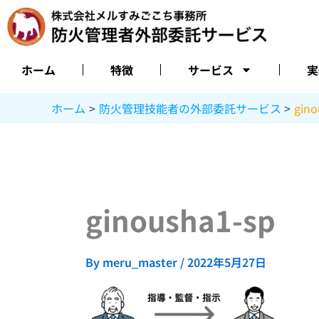
内
容
を
ス
ホーム
特徴
サービス
実
キ
ッ
ホーム
防火管理技能者の外部委託サービス
gino
プ
ginousha1-sp
By
meru_master
/
2022年5月27日