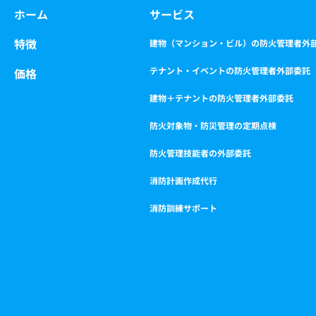
o
g
e
b
ホーム
サービス
o
r
r
e
k
a
特徴
m
建物（マンション・ビル）の防火管理者外
テナント・イベントの防火管理者外部委託
価格
建物＋テナントの防火管理者外部委託
防火対象物・防災管理の定期点検
防火管理技能者の外部委託
消防計画作成代行
消防訓練サポート