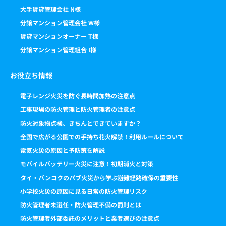
大手賃貸管理会社 N様
分譲マンション管理会社 W様
賃貸マンションオーナー T様
分譲マンション管理組合 I様
お役立ち情報
電子レンジ火災を防ぐ長時間加熱の注意点
工事現場の防火管理と防火管理者の注意点
防火対象物点検、きちんとできていますか？
全国で広がる公園での手持ち花火解禁！利用ルールについて
電気火災の原因と予防策を解説
モバイルバッテリー火災に注意！初期消火と対策
タイ・バンコクのパブ火災から学ぶ避難経路確保の重要性
小学校火災の原因に見る日常の防火管理リスク
防火管理者未選任・防火管理不備の罰則とは
防火管理者外部委託のメリットと業者選びの注意点