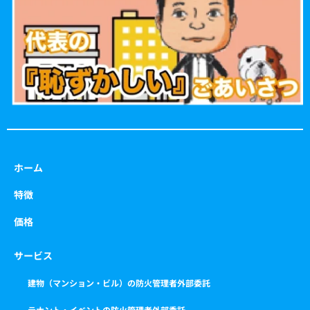
o
r
r
e
k
a
m
ホーム
特徴
価格
サービス
建物（マンション・ビル）の防火管理者外部委託
テナント・イベントの防火管理者外部委託