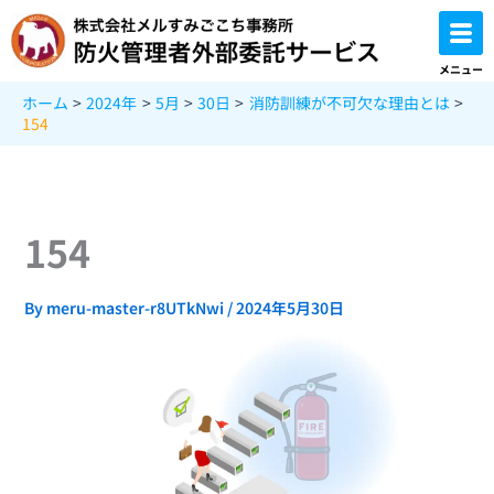
内
容
を
メニュー
ス
ホーム
2024年
5月
30日
消防訓練が不可欠な理由とは
キ
154
ッ
プ
154
By
meru-master-r8UTkNwi
/
2024年5月30日