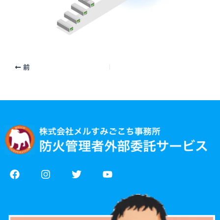
前
F
I
T
Y
a
n
w
o
c
s
i
u
e
t
t
t
b
a
t
u
o
g
e
b