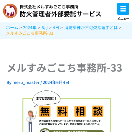
内
容
を
メニュー
ス
ホーム
2024年
6月
4日
消防訓練が不可欠な理由とは
キ
メルすみごこち事務所-33
ッ
プ
メルすみごこち事務所-33
By
meru_master
/
2024年6月4日