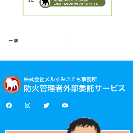
前
F
I
T
Y
a
n
w
o
c
s
i
u
e
t
t
t
b
a
t
u
o
g
e
b