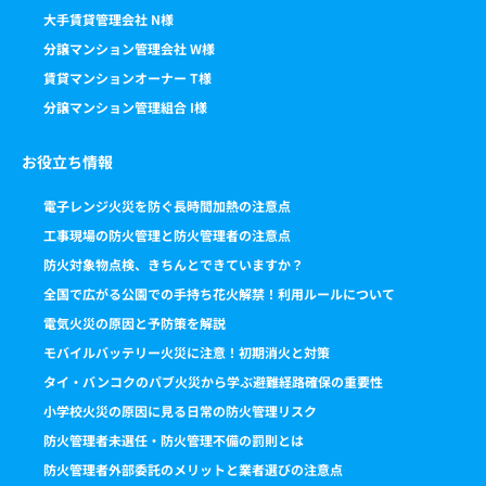
大手賃貸管理会社 N様
分譲マンション管理会社 W様
賃貸マンションオーナー T様
分譲マンション管理組合 I様
お役立ち情報
電子レンジ火災を防ぐ長時間加熱の注意点
工事現場の防火管理と防火管理者の注意点
防火対象物点検、きちんとできていますか？
全国で広がる公園での手持ち花火解禁！利用ルールについて
電気火災の原因と予防策を解説
モバイルバッテリー火災に注意！初期消火と対策
タイ・バンコクのパブ火災から学ぶ避難経路確保の重要性
小学校火災の原因に見る日常の防火管理リスク
防火管理者未選任・防火管理不備の罰則とは
防火管理者外部委託のメリットと業者選びの注意点