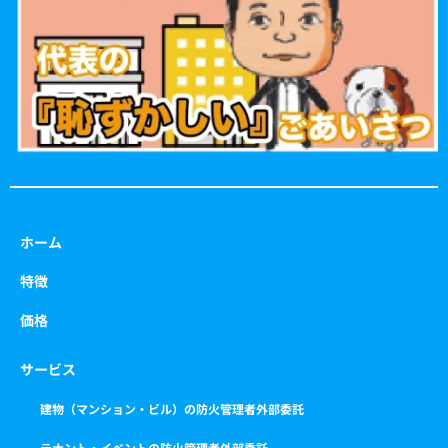
o
r
r
e
k
a
m
ホーム
特徴
価格
サービス
建物（マンション・ビル）の防火管理者外部委託
テナント・イベントの防火管理者外部委託