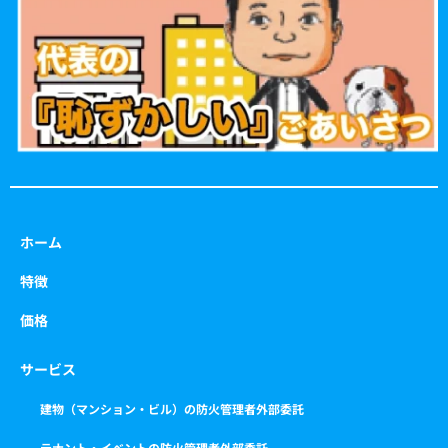
o
r
r
e
k
a
m
ホーム
特徴
価格
サービス
建物（マンション・ビル）の防火管理者外部委託
テナント・イベントの防火管理者外部委託