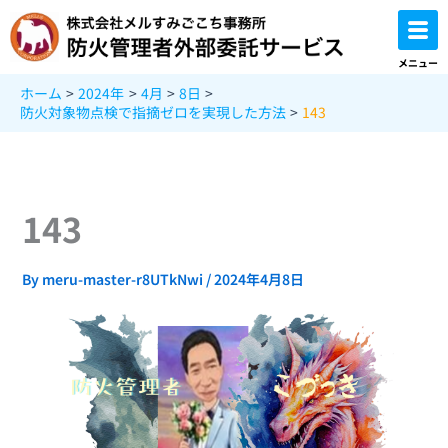
内
容
を
メニュー
ス
ホーム
2024年
4月
8日
キ
防火対象物点検で指摘ゼロを実現した方法
143
ッ
プ
143
By
meru-master-r8UTkNwi
/
2024年4月8日