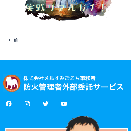
前
F
I
T
Y
a
n
w
o
c
s
i
u
e
t
t
t
b
a
t
u
o
g
e
b