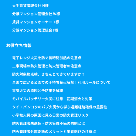
大手賃貸管理会社 N様
分譲マンション管理会社 W様
賃貸マンションオーナー T様
分譲マンション管理組合 I様
お役立ち情報
電子レンジ火災を防ぐ長時間加熱の注意点
工事現場の防火管理と防火管理者の注意点
防火対象物点検、きちんとできていますか？
全国で広がる公園での手持ち花火解禁！利用ルールについて
電気火災の原因と予防策を解説
モバイルバッテリー火災に注意！初期消火と対策
タイ・バンコクのパブ火災から学ぶ避難経路確保の重要性
小学校火災の原因に見る日常の防火管理リスク
防火管理者未選任・防火管理不備の罰則とは
防火管理者外部委託のメリットと業者選びの注意点