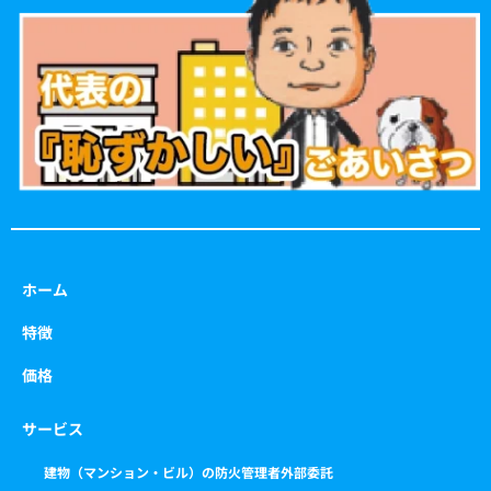
o
g
e
b
o
r
r
e
k
a
m
ホーム
特徴
価格
サービス
建物（マンション・ビル）の防火管理者外部委託