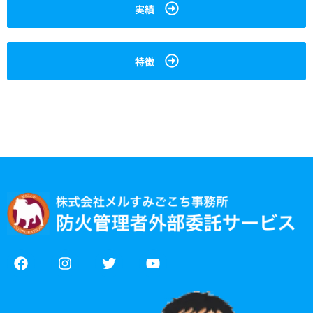
実績
特徴
F
I
T
Y
a
n
w
o
c
s
i
u
e
t
t
t
b
a
t
u