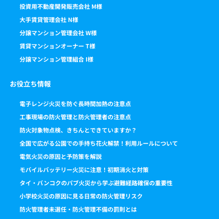
投資用不動産開発販売会社 M様
大手賃貸管理会社 N様
分譲マンション管理会社 W様
賃貸マンションオーナー T様
分譲マンション管理組合 I様
お役立ち情報
電子レンジ火災を防ぐ長時間加熱の注意点
工事現場の防火管理と防火管理者の注意点
防火対象物点検、きちんとできていますか？
全国で広がる公園での手持ち花火解禁！利用ルールについて
電気火災の原因と予防策を解説
モバイルバッテリー火災に注意！初期消火と対策
タイ・バンコクのパブ火災から学ぶ避難経路確保の重要性
小学校火災の原因に見る日常の防火管理リスク
防火管理者未選任・防火管理不備の罰則とは