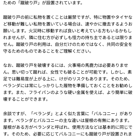
ための「蹴破り戸」が設置されています。
蹴破り戸の前に私物を置くことは厳禁ですが、特に物置やタイヤな
ど移動が難しい私物を置いている場合は、速やかに撤去するようお
願いします。火災時に移動すれば良いと考えている方もいるかもし
れませんが、隣に住む方が必ずしも怪力の持ち主であるとは限りま
せん。蹴破り戸の利用は、自分だけのためではなく、共同の安全を
守るためのものであることをご理解ください。
なお、蹴破り戸を破壊するには、火事場の馬鹿力は必要ありませ
ん。思い切って蹴れば、女性でも破ることが可能です。しかし、素
足では難易度が上がる上に、けがのリスクもあります。そのため、
ベランダには常にしっかりした履物を準備しておくことをお勧めし
ます。また、フライパンのような硬い金属を使えば、より簡単に破
壊することができます。
余談ですが、「ベランダ」とよく似た言葉に「バルコニー」があり
ます。ベランダとバルコニーの主な違いは屋根の有無にあります。
屋根がある方がベランダと呼ばれ、使用方法などは基本的に同じで
す。そのため、必要に応じてバルコニーにも蹴破り戸が設置されま