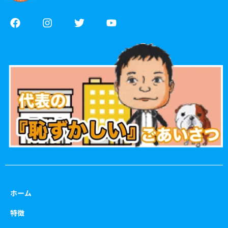
F
I
T
Y
a
n
w
o
c
s
i
u
e
t
t
t
b
a
t
u
o
g
e
b
o
r
r
e
k
a
m
ホーム
特徴