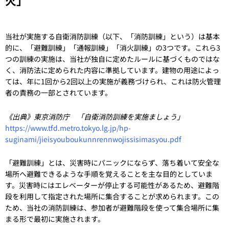
火」
当社が実施する自衛消防訓練（以下、「消防訓練」という）は基本
的に、「避難訓練」「通報訓練」「消火訓練」の3つです。これら3
つの訓練の実施は、当社が独自に定めたルールに基づくものではな
く、消防法に定められた内容に準拠しています。建物の用途によっ
ては、年に1回から2回以上の実施が義務づけられ、これは防火管理
者の責務の一部とされています。
《出典》東京消防庁 「自衛消防訓練を実施ましょう」
https://www.tfd.metro.tokyo.lg.jp/hp-
suginami/jieisyouboukunnrennwojissisimasyou.pdf
「避難訓練」とは、災害時にパニックにならず、落ち着いて安全な
場所へ避難できるような手順を覚えることを主な目的としていま
す。災害時にはエレベーターが停止する可能性があるため、避難階
段を利用して指定された場所に集合することが求められます。この
ため、当社の消防訓練は、参加者が避難階段を使って集合場所に集
まる形で最初に実施されます。