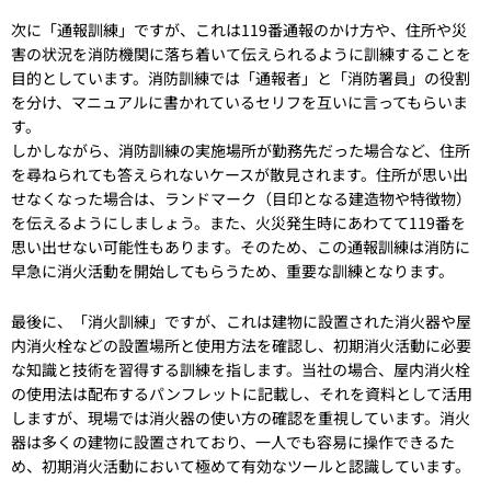
次に「通報訓練」ですが、これは119番通報のかけ方や、住所や災
害の状況を消防機関に落ち着いて伝えられるように訓練することを
目的としています。消防訓練では「通報者」と「消防署員」の役割
を分け、マニュアルに書かれているセリフを互いに言ってもらいま
す。
しかしながら、消防訓練の実施場所が勤務先だった場合など、住所
を尋ねられても答えられないケースが散見されます。住所が思い出
せなくなった場合は、ランドマーク（目印となる建造物や特徴物）
を伝えるようにしましょう。また、火災発生時にあわてて119番を
思い出せない可能性もあります。そのため、この通報訓練は消防に
早急に消火活動を開始してもらうため、重要な訓練となります。
最後に、「消火訓練」ですが、これは建物に設置された消火器や屋
内消火栓などの設置場所と使用方法を確認し、初期消火活動に必要
な知識と技術を習得する訓練を指します。当社の場合、屋内消火栓
の使用法は配布するパンフレットに記載し、それを資料として活用
しますが、現場では消火器の使い方の確認を重視しています。消火
器は多くの建物に設置されており、一人でも容易に操作できるた
め、初期消火活動において極めて有効なツールと認識しています。