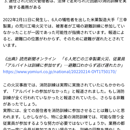
選任された防火管理者は、法律で定められた回数の消防訓練を実
施する義務がある
2022年2月11日に発生し、6人の犠牲者を出した米菓製造大手「三幸
製菓」の荒川工場火災では、被害者が工場の避難訓練に参加してい
なかったことが一因であった可能性が指摘されています。報道によ
ると、避難口の位置がわからず、そのために避難が遅れたとされて
います。
《出典》読売新聞オンライン 「６人死亡の三幸製菓火災、従業員
「アルバイトは訓練に参加せず」…避難口わからず逃げ遅れたか」
https://www.yomiuri.co.jp/national/20220214-OYT1T50170/
この火災事故では、消防訓練は実際に実施されていたにもかかわら
ず、「アルバイトの参加がなかった」と報道されました。もし消防
訓練が全く行われていなかったと報道されていたら、さらなる非難
があったでしょう。
実際には、全ての居住者を消防訓練に参加させることは難しいと思
われます。しかしながら、特に企業の消防訓練では、可能な限り全
従業員が参加するような努力が必要ではないでしょうか。業務の都
合で一度に全員が参加できない場合でも、訓練の回数を増やした