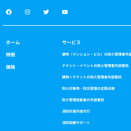
F
I
T
Y
a
n
w
o
c
s
i
u
e
t
t
t
b
a
t
u
o
g
e
b
ホーム
サービス
o
r
r
e
k
a
特徴
m
建物（マンション・ビル）の防火管理者外
テナント・イベントの防火管理者外部委託
価格
建物＋テナントの防火管理者外部委託
防火対象物・防災管理の定期点検
防火管理技能者の外部委託
消防計画作成代行
消防訓練サポート