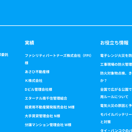
実績
お役立ち情報
部委託
ファシリティパートナーズ株式会社（FPI）
電子レンジ火災を防
様
工事現場の防火管理
あさひ不動産様
防火対象物点検、き
Ｋ株式会社
か？
Dビル管理会社様
全国で広がる公園で
用ルールについて
エターナル南千住管理組合
電気火災の原因と予
投資用不動産開発販売会社 M様
モバイルバッテリー
大手賃貸管理会社 N様
と対策
分譲マンション管理会社 W様
タイ・バンコクの