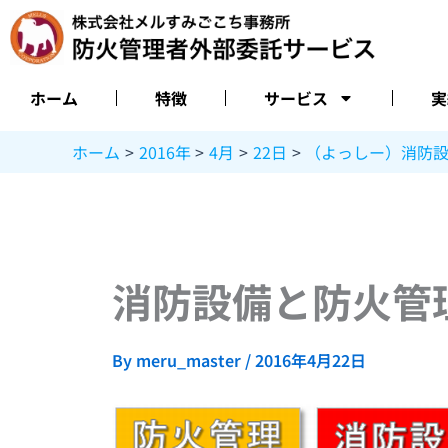
内
容
を
ス
ホーム
特徴
サービス
実
キ
ッ
ホーム
2016年
4月
22日
（よっしー）消防
プ
消防設備と防火管
By
meru_master
/
2016年4月22日