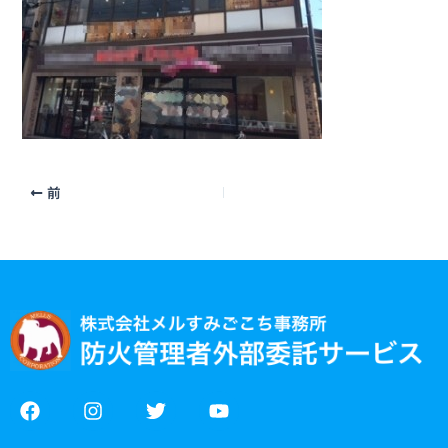
前
F
I
T
Y
a
n
w
o
c
s
i
u