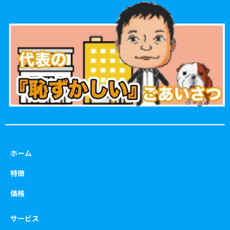
e
t
t
t
b
a
t
u
o
g
e
b
o
r
r
e
k
a
m
ホーム
特徴
価格
サービス