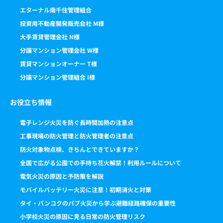
エターナル南千住管理組合
投資用不動産開発販売会社 M様
大手賃貸管理会社 N様
分譲マンション管理会社 W様
賃貸マンションオーナー T様
分譲マンション管理組合 I様
お役立ち情報
電子レンジ火災を防ぐ長時間加熱の注意点
工事現場の防火管理と防火管理者の注意点
防火対象物点検、きちんとできていますか？
全国で広がる公園での手持ち花火解禁！利用ルールについて
電気火災の原因と予防策を解説
モバイルバッテリー火災に注意！初期消火と対策
タイ・バンコクのパブ火災から学ぶ避難経路確保の重要性
小学校火災の原因に見る日常の防火管理リスク