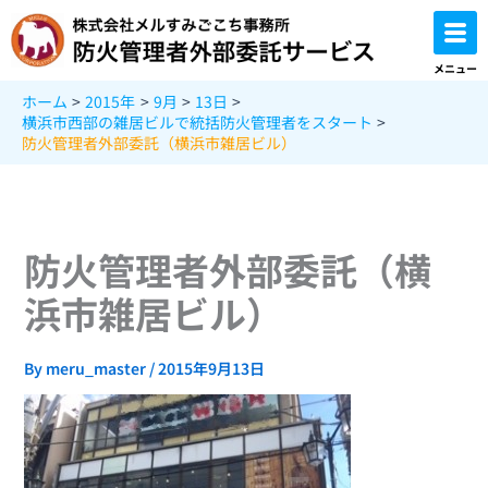
内
容
を
メニュー
ス
ホーム
2015年
9月
13日
キ
横浜市西部の雑居ビルで統括防火管理者をスタート
ッ
防火管理者外部委託（横浜市雑居ビル）
プ
防火管理者外部委託（横
浜市雑居ビル）
By
meru_master
/
2015年9月13日